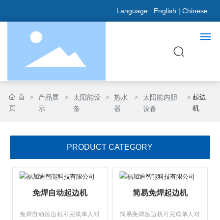
Language :
English
|
Chinese
网站首页
首
起边
产品展
太阳能设
热水
太阳能内胆
页
机
示
备
器
设备
关于我们
产品展示
PRODUCT CATEGORY
新闻资讯
免焊自动起边机
简易免焊起边机
合作伙伴
免焊自动起边机可完成单人对
简易免焊起边机可完成单人对