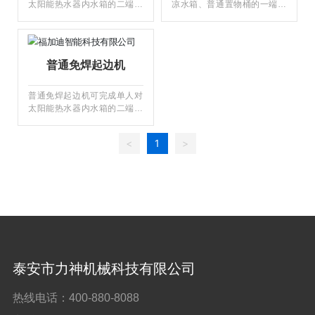
太阳能热水器内水箱的二端面
凉水箱、普通置物桶的一端面
工程案例
同时进行翻边(翻边高度≤8m
进行翻边（翻边高度≤8mm,可
m，可在30秒内完成)，操作方
在30秒内完成），翻边效率
联系我们
便，工作材料厚度0.3-0.6m
高、质量优异、操作方便，工
m，工作长度为3000MM。机
作材料厚度0.3-0.6mm,有效工
普通免焊起边机
器尺寸3.5米x0.9米x1.5米。
作长度为1500MM。机器尺寸
2.5米x0.9米x1.5米。
普通免焊起边机可完成单人对
太阳能热水器内水箱的二端面
同时进行翻边(翻边高度≤8m
m，可在30秒内完成)，翻边效
<
1
>
率高、质量优异、操作方便，
工作材料厚度0.3-0.6mm，工
作长度为3000MM。机器尺寸
3.5米x0.9米x1.5米。
泰安市力神机械科技有限公司
热线电话：
400-880-8088