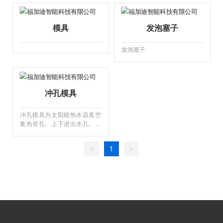
工程案例
模具
发泡塞子
联系我们
发泡塞子
冲孔模具
冲孔模具为太阳能热水器真空
集热管孔、上下进出水孔、排
污孔等冲压成型模具，模具采
用Cr12模具钢加工制造而成，
<
1
>
钢性强，耐磨损，冲压次数
多，并且可多次维护重复使
用。主要规格有25、47、58
等。