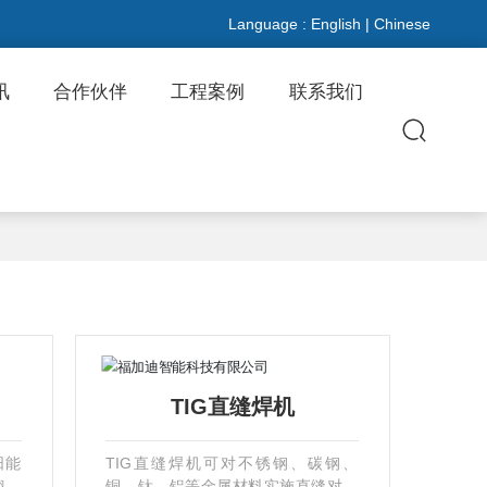
Language :
English
|
Chinese
讯
合作伙伴
工程案例
联系我们
TIG直缝焊机
阳能
TIG直缝焊机可对不锈钢、碳钢、
翻边
铜、钛、铝等金属材料实施直缝对接