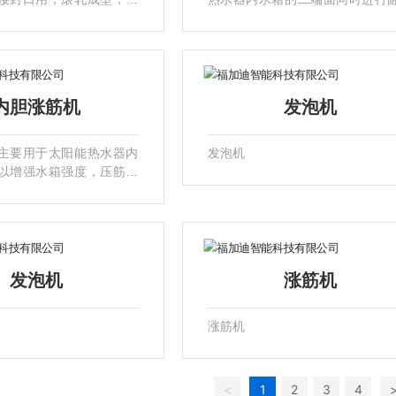
产品无腐蚀，成型美观，
(翻边高度≤8mm，可在30秒
。工作长度3000mm，气
成)，操作方便，工作材料厚度0.3-0
a，功率1.5KW，可加工板材
mm，工作长度为3000MM。机
0.6MM。机器尺寸3.5米x
寸3.5米x0.9米x1.5米。
米。
内胆涨筋机
发泡机
主要用于太阳能热水器内
发泡机
以增强水箱强度，压筋尺
整，操作简便，压筋速度
为2000mm，气压0.5M
板材厚度0.2-1.2MM，机
x0.8米x1.7米。
发泡机
涨筋机
涨筋机
<
1
2
3
4