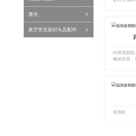
操作简单，
工件不变形
激光
压0.5MP
厚度为0.2-
真空管支架封头及配件
1.1米x1.5
内胆涨筋机
桶的压筋，
寸可任意调
快。工作长度
Pa，可加工
器尺寸2.5米
发泡机