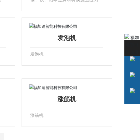
内完
焊接、工件不变形，单面焊双面成
.6
型，操作方便。适用于生产不锈钢制
器尺
品、电热水器、太阳能热水器内外胆
制作等作业。焊件厚度0.2mm-8m
m，焊接速度连续无级可调。长度2
发泡机
米，机器尺寸3.5米x1.1米x1.7米。
发泡机
涨筋机
涨筋机
>