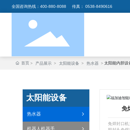
全国咨询热线：
400-880-8088
传真：
0538-8490616
首页
太阳能内胆设
产品展示
太阳能设备
热水器
太阳能设备
免
热水器
免焊封口机
机器人机器手
胆封头免焊